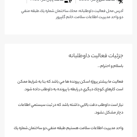
آدرس محل فعالیت داوطلبانه: محك.ساختمان شماره يك.طبقه منفي
دو.واحد مديريت اطلاعات سلامت.خانم گلپرور
جزئیات فعالیت‌ داوطلبانه
باسلام و احترام...
فعاليت ما بيشتر پروژه اسكن پرونده ها مي باشد كه بنا به شرايط ممكن
است كارهاي كوچك ديگري در رابطه با پرونده به داوطلب داده شود
.
نياز است داوطلب دقت بالايي داشته باشد كه در ثبت سيستمي اطلاعات
دچار مشكل نشود
.
واحد مديريت اطلاعات سلامت هستيم.طبقه منفي دو ساختمان شماره يك