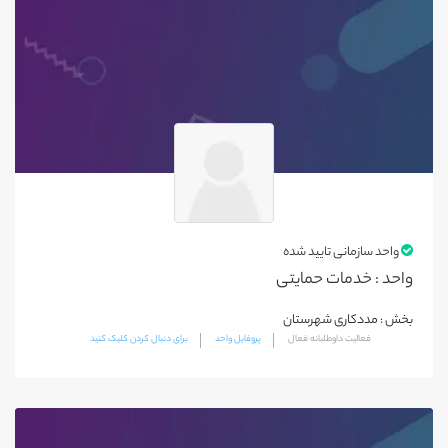
اسلام آبادغرب
پاوه
سرپل ذهاب
سنقر
قصرشیرین
کنگاور
گیلانغرب
واحد سازمانی تایید شده
جوانرود
واحد : خدمات حمایتی
صحنه
بخش : مددکاری شهرستان
هرسین
فعالیت داوطلبانه فعال
پروفایل واحد
برای دنبال کردن کلیک کنید
روانسر
اندیمشک
اهواز