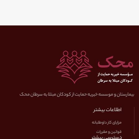
کوار
خرامه
بافت
بم
جیرفت
رفسنجان
زرند
سیرجان
شهربابک
بیمارستان و موسسه خیریه حمایت از کودکان مبتلا به سرطان محک
کرمان
کهنوج
اطلاعات بیشتر
بردسیر
مزایای کار داوطلبانه
راور
قوانین و مقررات
دسترسی بیشتر
عنبرآباد