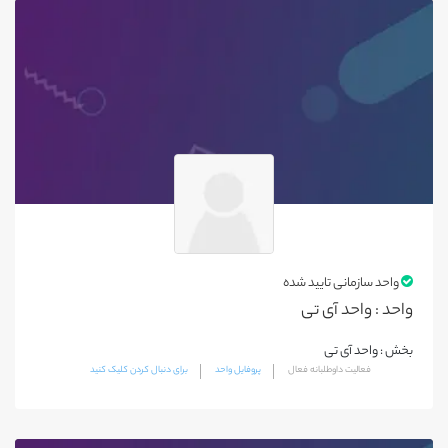
ماسال
لنگرود
سیاهکل
تنکابن
آمل
بابل
بهشهر
رامسر
واحد سازمانی تایید شده
ساری
واحد : واحد آی تی
قایم شهر
بخش : واحد آی تی
نور
فعالیت داوطلبانه فعال
پروفایل واحد
برای دنبال کردن کلیک کنید
نوشهر
بابلسر