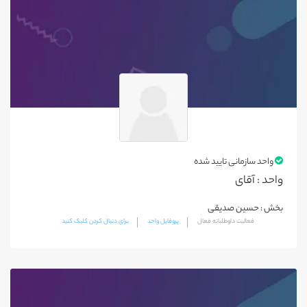
لالی
هندیجان
رامشیر
گتوند
هویزه
حمیدیه
آغاجاری
واحد سازمانی تایید شده
آباده
واحد : آقای
استهبان
بخش : حسین صدیقی
اقلید
فعالیت داوطلبانه فعال
پروفایل واحد
برای دنبال کردن کلیک کنید
جهرم
داراب
شیراز