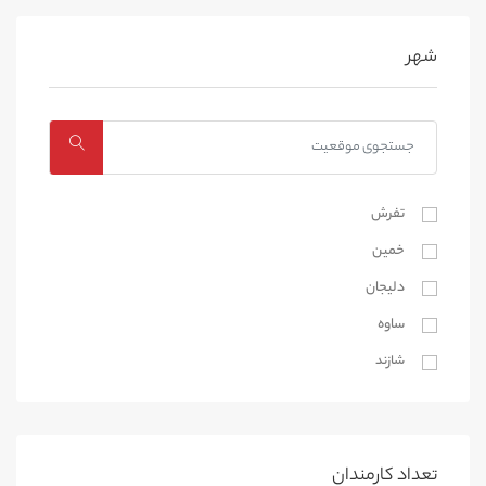
شهر
تفرش
خمین
دلیجان
ساوه
شازند
محلات
کمیجان
خنداب
تعداد کارمندان