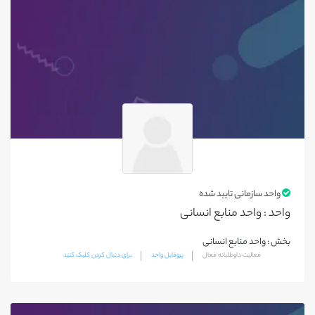
محمودآباد
نکا
چالوس
جویبار
فریدونکنار
کلاردشت
اهر
سراب
واحد سازمانی تایید شده
مراغه
واحد : واحد منابع انسانی
تبریز
بخش : واحد منابع انسانی
مرند
فعالیت داوطلبانه فعال
پروفایل واحد
برای دنبال کردن کلیک کنید
میانه
هشترود