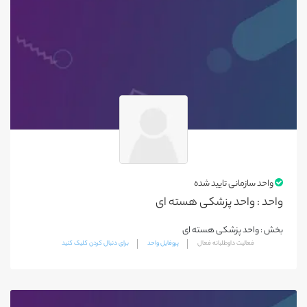
بناب
بستان آباد
شبستر
کلیبر
هریس
جلفا
ملکان
ورزقان
واحد سازمانی تایید شده
آذرشهر
واحد : واحد پزشکی هسته ای
اسکو
بخش : واحد پزشکی هسته ای
عجب شیر
فعالیت داوطلبانه فعال
پروفایل واحد
برای دنبال کردن کلیک کنید
ارومیه
پیرانشهر
خوی