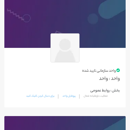
آبادان
دزفول
ایذه
بندرماهشهر
بهبهان
خرمشهر
مسجدسلیمان
واحد سازمانی تایید شده
رامهرمز
واحد : واحد
شادگان
بخش : روابط عمومی
شوشتر
فعالیت داوطلبانه فعال
پروفایل واحد
برای دنبال کردن کلیک کنید
شوش
باغ ملک
امیدیه