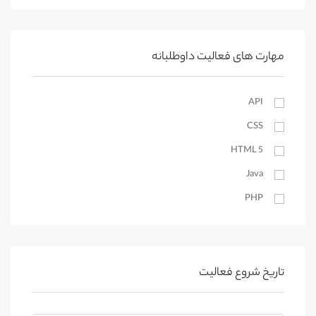
محلات
مهارتهای فردی
کمیجان
کیوسک دیجیتال
خنداب
مهارت های فعالیت داوطلبانه
اراک
API
آستارا
CSS
آستانه اشرفیه
بندرانزلی
HTML 5
Java
لاهیجان
PHP
رودسر
رشت
SEO
رودبار
Website Design
رضوانشهر
WordPress
تاریخ شروع فعالیت
املش
ترجمه