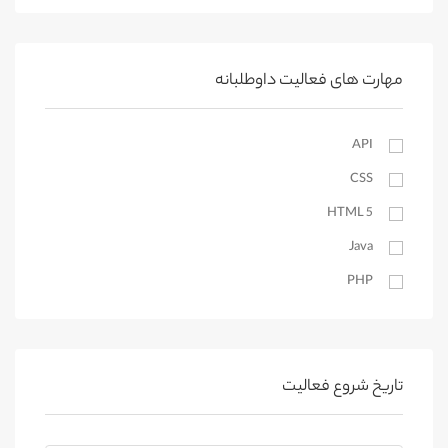
محلات
مهارتهای فردی
کمیجان
کیوسک دیجیتال
خنداب
مهارت های فعالیت داوطلبانه
اراک
API
آستارا
CSS
آستانه اشرفیه
بندرانزلی
HTML 5
Java
لاهیجان
PHP
رودسر
رشت
SEO
رودبار
Website Design
رضوانشهر
WordPress
تاریخ شروع فعالیت
املش
ترجمه