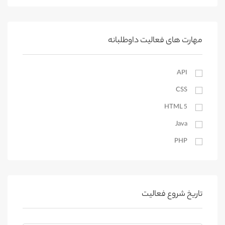
محلات
مهارتهای فردی
کمیجان
کیوسک دیجیتال
خنداب
مهارت های فعالیت داوطلبانه
اراک
API
آستارا
CSS
آستانه اشرفیه
بندرانزلی
HTML 5
Java
لاهیجان
PHP
رودسر
رشت
SEO
رودبار
Website Design
رضوانشهر
WordPress
تاریخ شروع فعالیت
املش
ترجمه