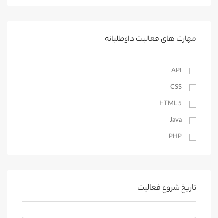
محلات
مهارتهای فردی
کمیجان
کیوسک دیجیتال
خنداب
مهارت های فعالیت داوطلبانه
اراک
API
آستارا
CSS
آستانه اشرفیه
بندرانزلی
HTML 5
Java
لاهیجان
PHP
رودسر
رشت
SEO
رودبار
Website Design
رضوانشهر
WordPress
تاریخ شروع فعالیت
املش
ترجمه