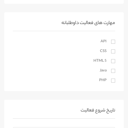
محلات
مهارتهای فردی
کمیجان
کیوسک دیجیتال
خنداب
مهارت های فعالیت داوطلبانه
اراک
API
آستارا
CSS
آستانه اشرفیه
بندرانزلی
HTML 5
Java
لاهیجان
PHP
رودسر
رشت
SEO
رودبار
Website Design
رضوانشهر
WordPress
تاریخ شروع فعالیت
املش
ترجمه