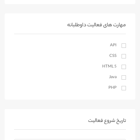
محلات
مهارتهای فردی
کمیجان
کیوسک دیجیتال
خنداب
مهارت های فعالیت داوطلبانه
اراک
API
آستارا
CSS
آستانه اشرفیه
بندرانزلی
HTML 5
Java
لاهیجان
PHP
رودسر
رشت
SEO
رودبار
Website Design
رضوانشهر
WordPress
تاریخ شروع فعالیت
املش
ترجمه