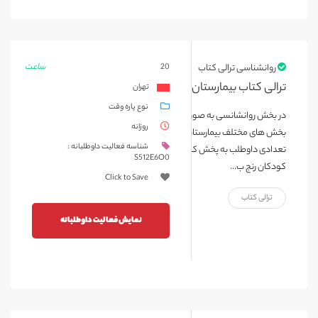
ساعت
روانشناسی ترالی کتاب
20
ترالی کتاب بیمارستان محک
تهران
نوع پاره وقت
در بخش روانشانسی به صورت هفتگی و در روزهای خاص، ترالی کتاب در
روزانه
بخش های مختلف بیمارستان که اجازه ورود به آنها وجود دارد، همراه با
شناسه فعالیت داوطلبانه :
تعدادی داوطلب به پخش کتاب برای کودکان می پردازیم، تا ساعاتی
S512E6O0
کودکان رنج ب...
Click to Save
ترالی کتاب
نمایش فعالیت داوطلبانه