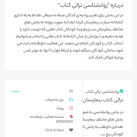
درباره “روانشناسی ترالی کتاب”
در این بخش برای تغییر روحیه ی کدکان مبتلا به سرطان، اقدام به راه اندازی
کتابخانه سیار در بیمارستان کرده ایم تا به صورت روزانه به بخش های
مختلف بیمارستان سر بزنیم و به کودکان کتاب هایی که دوست دارند را
هدیه دهیم و یا برایشان از میان کتابخانه، کتاب هایی را انتخاب و بخوانیم .
انتخاب کتاب را کودکان انجام می دهند. این فعالیت داوطلبانه باعث می
شود ساعاتی کودکان سرگم شوند و ارتباط موثر با آنها، به بهتر شدن
روحیه کوکان کمک کند.
ساعت
روانشناسی ترالی کتاب
20
ترالی کتاب بیمارستان محک
نوع تمام وقت
روزانه
در بخش روانشانسی به صورت هفتگی و در روزهای خاص، ترالی کتاب در
شناسه فعالیت داوطلبانه :
بخش های مختلف بیمارستان که اجازه ورود به آنها وجود دارد، همراه با
DFE85KDO
تعدادی داوطلب به پخش کتاب برای کودکان می پردازیم، تا ساعاتی
Click to Save
کودکان رنج ب...