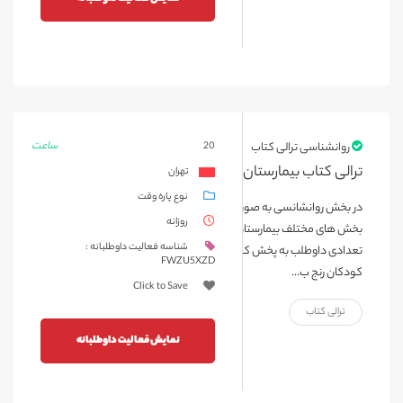
ساعت
روانشناسی ترالی کتاب
20
ترالی کتاب بیمارستان محک
تهران
نوع پاره وقت
در بخش روانشانسی به صورت هفتگی و در روزهای خاص، ترالی کتاب در
روزانه
بخش های مختلف بیمارستان که اجازه ورود به آنها وجود دارد، همراه با
شناسه فعالیت داوطلبانه :
تعدادی داوطلب به پخش کتاب برای کودکان می پردازیم، تا ساعاتی
FWZU5XZD
کودکان رنج ب...
Click to Save
ترالی کتاب
نمایش فعالیت داوطلبانه