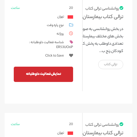
ساعت
روانشناسی ترالی کتاب
20
ترالی کتاب بیمارستان محک
تهران
نوع پاره وقت
در بخش روانشانسی به صورت هفتگی و در روزهای خاص، ترالی کتاب در
روزانه
بخش های مختلف بیمارستان که اجازه ورود به آنها وجود دارد، همراه با
شناسه فعالیت داوطلبانه :
تعدادی داوطلب به پخش کتاب برای کودکان می پردازیم، تا ساعاتی
ER53UO6P
کودکان رنج ب...
Click to Save
ترالی کتاب
نمایش فعالیت داوطلبانه
ساعت
روانشناسی ترالی کتاب
20
ترالی کتاب بیمارستان محک
تهران