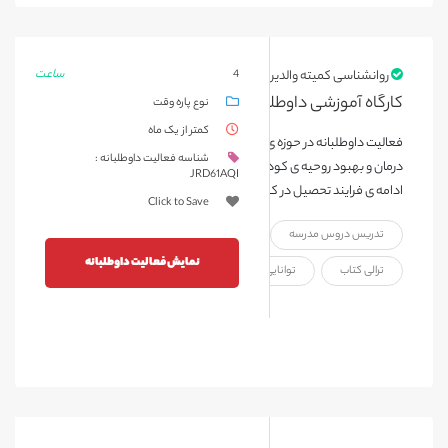
ساعت
روانشناسی کمیته والدین
4
کارگاه آموزشی داوطلبان کار با بیمار
نوع پاره وقت
کمتر از یک ماه
فعالیت داوطلبانه در حوزه ی کار با بیمار، با هدف خوشایند سازی فضای
شناسه فعالیت داوطلبانه :
درمان و بهبود روحیه ی کودکان و نوجوانان حاضر در بیمارستان و همچنین
JRD61AQI
ادامه ی فرایند تحصیل در کنار درمان بیماری صورت می پذیرد. این فعالی...
Click to Save
تدریس دروس مدرسه
توانایی برقراری ارتباط با خانواده بیمار
نمایش فعالیت داوطلبانه
ترالی کتاب
توانایی برقراری ارتباط با کودک