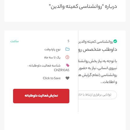
درباره “روانشناسی کمیته والدین”
ساعت
روانشناسی کمیته والدین
5
داوطلب متخصص روانشناسی
نوع پاره وقت
یک تا سه ماه
با توجه به نیاز بخش روانشناسی در جهت حمایت از ذیربطان و محدودیت
شناسه فعالیت داوطلبانه :
نیروی انسانی، نیاز به حضور و همراهی داوطلبانی که در حیطه ی
CHZR10A5
روانشناسی (تمام گرایش ها) و مشاوره (تمام گرایش ها)، تحصیل کرده اند
Click to Save
و اطلاعات...
توانایی برقراری ارتباط با خانواده بیمار
نمایش فعالیت داوطلبانه