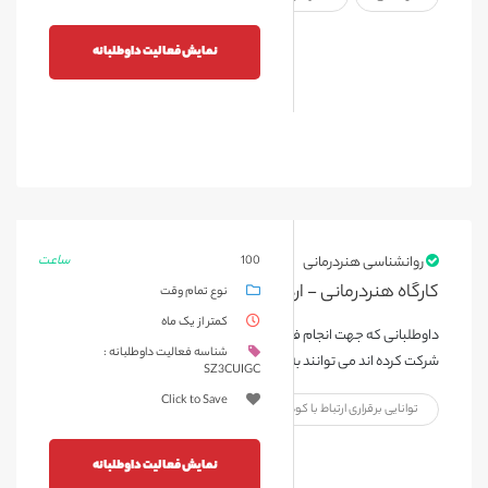
نمایش فعالیت داوطلبانه
ساعت
روانشناسی هنردرمانی
100
کارگاه هنردرمانی - اردیبهشت 1404
نوع تمام وقت
کمتر از یک ماه
داوطلبانی که جهت انجام فعالیت های نمایشی و کار با کودک که در کارگاه
شناسه فعالیت داوطلبانه :
شرکت کرده اند می توانند به این فعالیت درخواست دهند.
SZ3CUIGC
Click to Save
توانایی برقراری ارتباط با کودک
نمایش فعالیت داوطلبانه