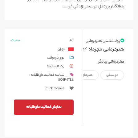
بنیانگذار پروتکل موسیقی زندگی * و ......
ساعت
روانشناسی هنردرمانی
40
هنردرمانی مهرماه ۱۴۰۴
تهران
نوع پاره وقت
هنردرمانی بیانگر
یک تا سه ماه
موسیقی
هنرهای نمایشی
هنرهای تجسمی
شناسه فعالیت داوطلبانه :
5O1P4TL8
Click to Save
نمایش فعالیت داوطلبانه