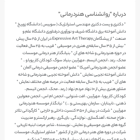
درباره “روانشناسی هنردرمانی”
* دکتری و پست دکتری مهندسی استراتژیک ( سوییس ) دانشگاه زوریخ *
دانش آموخته برق داشگاه شریف و نورآوری درفناوری دانشگاه علم و
صنعت * از پیشگامانExpressive Art Therapy در ایران از ۲۵ سال پیش
* بیش از ۳۵ سال سابقه‌ی هنری در موسیقی * قریب به ۲۵ سال فعالیت
در حوزه هنردرمانی و شاخه های آن * بنیانگذار هنر درمانی موسسات
محک ، رعد ، انجمن اتیسم ، مهرآیین ،بنیاد سوگ، کودکان کار پویا و .. *
عضو انجمن هنردرمانی آمریکا * عضو انجمن موسیقی درمانی آلمان *
دانش آموخته تجربی نمایش * دانش آموخته تجربی هنردرمانی و شاخه
های آن * قریب به ۲۵ سال سابقه فعالیت در عرصه های مختلف نمایش *
مشاور هنری بیش از ۱۰ نهاد مردم نهاد ( رعد ، محک ، انجمن اتیسم ،
کودکان کار پویا ، مهرآیین ، افت شنوایی ، انجمن ام اس ، انجمن معولین
ذهنی ، نابینایان ، سازمان بهزیستی و ...) * نیانگذار موسسه هنردرمانی
مهرآیین * شرکت در بیش از ۳۵۰ کنسرت داخلی و خارجی * کارگردانی تئاتر
، طراح صحنه ، آهنگسازی ، نوازندگی ، بازیگری ، رهبر ارکستر و مدیریت
گروه های هنری موسیقی و نمایش ، نویسنده ، شاعر، مرمت ابنیه تاریخی *
شرکت در دوره های هنر درمانی خارج از کشور * مشاور استراژیک موسسات
خیریه و کسب و کارهای نوبنیان بیش از ۲۰ خیریه و ngo * مبتکر و