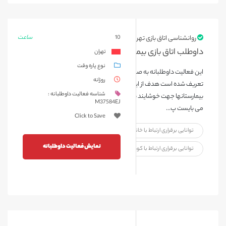
ساعت
روانشناسی اتاق بازی تهران
10
داوطلب اتاق بازی بیمارستان رسول اکرم {تیر ماه 1404}
تهران
نوع پاره وقت
این فعالیت داوطلبانه به صورت یک روز در هفته و هر جلسه 2 ساعت ،
روزانه
تعریف شده است هدف از این فعالیت، بازی، سرگرمی در اتاق بازی
شناسه فعالیت داوطلبانه :
بیمارستانها جهت خوشایند سازی فضای درمان می باشد بنابراین داوطلبین
M37584EJ
می بایست پ...
Click to Save
توانایی برقراری ارتباط با خانواده بیمار
نمایش فعالیت داوطلبانه
توانایی برقراری ارتباط با کودک