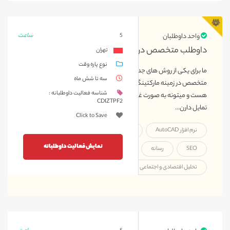
ساعت
واحد داوطلبان
5
داوطلب متخصص در زمینه مارکتینگ و گرافیک
تهران
نوع پاره وقت
ما برای یکی از روش های جدید جلب مشارکت در محک احتیاج به نیروی
سه تا شش ماه
متخصص در زمینه مارکتینگ و گرافیک داریم این کار به صورت پروژه ای
شناسه فعالیت داوطلبانه :
هست و میتونه به صورت غیرحضوری انجام بشه داوطلبان عزیزی که
CDIZTPF2
تمایل دارن...
Click to Save
نرم افزار AutoCAD
نرم افزار After Effect
تحلیل بازار
نمایش فعالیت داوطلبانه
SEO
رسانه
راهبری شبکه های اجتماعی
تحلیل اقتصادی و اجتماعی