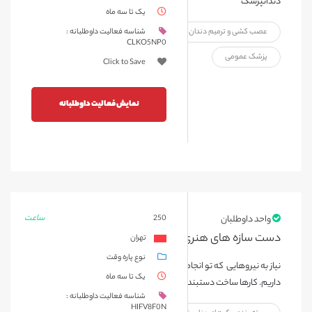
دندانپزشک
یک تا سه ماه
عصب کشی و ترمیم دندان
دستیار دندانپزشک
شناسه فعالیت داوطلبانه :
CLKO5NP0
پزشک عمومی
Click to Save
نمایش فعالیت داوطلبانه
ساعت
واحد داوطلبان
250
دست سازه های هنری
تهران
نوع پاره وقت
نیاز به نیروهایی که تو انجام کار های دستی و کار گروهی خوب هستند
یک تا سه ماه
داریم. کارها ساخت دستبند و نخ کردنشونه و ساخت تابلوهای زینتی .
شناسه فعالیت داوطلبانه :
HIFV8F0N