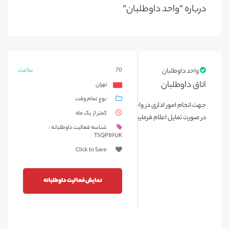
درباره “واحد داوطلبان”
ساعت
واحد داوطلبان
70
اتاق داوطلبان
تهران
نوع تمام وقت
جهت انجام امور اداری در واحد داوطلبان احتیاج به حضور داوطلبان داریم
کمتر از یک ماه
در صورت تمایل اعلام فرمایید. با تشکر
شناسه فعالیت داوطلبانه :
T5QP89UK
Click to Save
نمایش فعالیت داوطلبانه