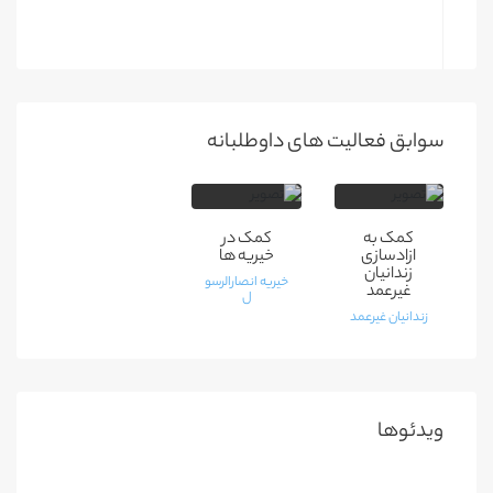
سوابق فعالیت های داوطلبانه
کمک به
کمک در
ازادسازی
خیریه ها
زندانیان
خیریه انصارالرسو
غیرعمد
ل
زندانیان غیرعمد
ویدئوها