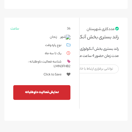
ساعت
مددکاری شهرستان
36
راند بستری بخش آنکولوژی بیمارستان آیت الله موسوی زنجان
زنجان
نوع پاره وقت
راند بستری بخش آنکولوژی بیمارستان آیت الله موسوی زنجان 2 روز در هفته
یک تا سه ماه
مدت زمان حضور 4 ساعت می باشد.
شناسه فعالیت داوطلبانه :
LMN3FHB2
توانایی برقراری ارتباط با خانواده بیمار
Click to Save
نمایش فعالیت داوطلبانه