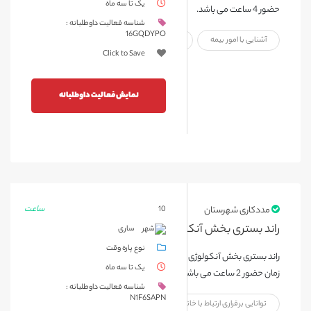
یک تا سه ماه
حضور 4 ساعت می باشد.
شناسه فعالیت داوطلبانه :
16GQDYPO
آشنایی با امور بیمه
همکاری با پرسنل
Click to Save
نمایش فعالیت داوطلبانه
ساعت
مددکاری شهرستان
10
راند بستری بخش آنکولوژی بیمارستان بوعلی ساری
ساری
نوع پاره وقت
راند بستری بخش آنکولوژی بیمارستان بوعلی ساری یک روز در هفته مدت
یک تا سه ماه
زمان حضور 2 ساعت می باشد
شناسه فعالیت داوطلبانه :
N1F6SAPN
توانایی برقراری ارتباط با خانواده بیمار