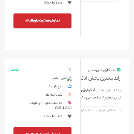
Click to Save
نمایش فعالیت داوطلبانه
ساعت
مددکاری شهرستان
10
راند بستری بخش آنکولوژی بیمارستان امیرکلا بابل
بابل
نوع پاره وقت
راند بستری بخش آنکولوژی بیمارستان امیرکلا بابل یک روز در هفته مدت
یک تا سه ماه
زمان حضور 2 ساعت می باشد.
شناسه فعالیت داوطلبانه :
CVRLLGKA
توانایی برقراری ارتباط با کودک
Click to Save