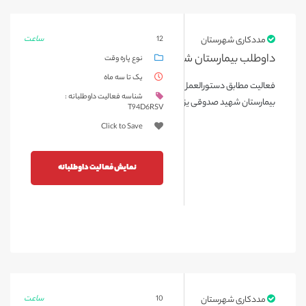
ساعت
مددکاری شهرستان
12
داوطلب بیمارستان شهید صدوقی یزد مرداد 1404
نوع پاره وقت
یک تا سه ماه
فعالیت مطابق دستورالعمل راند داوطلبان شهرستان در بخش آنکولوژی
شناسه فعالیت داوطلبانه :
بیمارستان شهید صدوقی یزد توسط خانم درودیان
T94D6RSV
Click to Save
نمایش فعالیت داوطلبانه
ساعت
مددکاری شهرستان
10