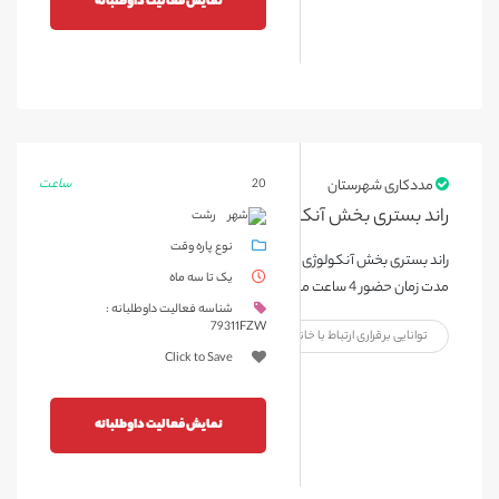
نمایش فعالیت داوطلبانه
ساعت
مددکاری شهرستان
20
راند بستری بخش آنکولوژی بیمارستان17 شهریور رشت
رشت
نوع پاره وقت
راند بستری بخش آنکولوژی بیمارستان17 شهریور رشت یک روز در هفته
یک تا سه ماه
مدت زمان حضور 4 ساعت می باشد
شناسه فعالیت داوطلبانه :
79311FZW
توانایی برقراری ارتباط با خانواده بیمار
Click to Save
نمایش فعالیت داوطلبانه