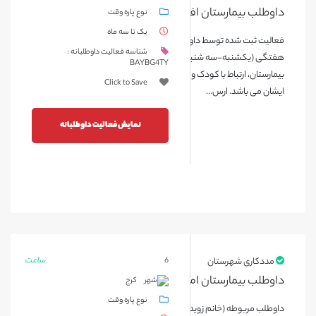
داوطلب بیمارستان افضلی پور کرمان
نوع پاره وقت
یک تا سه ماه
فعالیت ثبت شده توسط داوطلب مربوطه (خانم حاج حسنی) به صورت
شناسه فعالیت داوطلبانه :
هفتگی (یکشنبه-سه شنبه) انجام میگیرد. راند بخش آنکولوژی
BAYBG4TY
بیمارستان، ارتباط با کودک و خانواده و بررسی مسائل آنان از وظایف اصلی
Click to Save
ایشان می باشد. ارس...
نمایش فعالیت داوطلبانه
ساعت
مددکاری شهرستان
6
داوطلب بیمارستان امام علی کرج
کرج
نوع پاره وقت
داوطلب مربوطه (خانم زویدات) به صورت هفتگی(یک روز در هفته) به