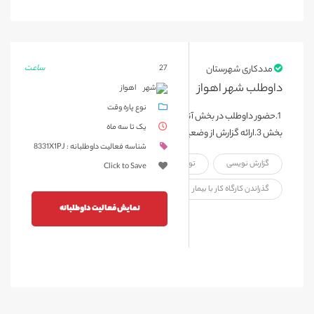
ساعت
مددکاری شهرستان
27
داوطلب شهر اهواز
اهواز
نوع پاره وقت
1.حضور داوطلب در بخش آنکولوژی اطفال بیمارستان بقایی اهواز 2.راند
یک تا سه ماه
بخش 3.ارائه گزارش از وضعیت بیمار و همراه ایشان به مددکار موظف
شناسه فعالیت داوطلبانه : 8331X1PJ
گزارش نویسی
توانایی برقراری ارتباط با کودک
Click to Save
گذراندن کارگاه کار با بیمار
توانایی برقراری ارتباط با خانواده بیمار
نمایش فعالیت داوطلبانه