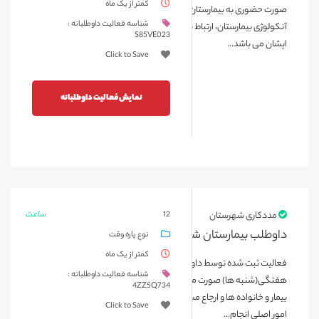
کمتر از یک ماه
صورت حضوری به بیمارستان امام علی کرج مراجعه میکنند. راند بخش
شناسه فعالیت داوطلبانه :
آنکولوژی بیمارستان، ارتباط با کودک و خانواده ایشان از وظایف اصلی
S85VE023
ایشان می باشد...
Click to Save
نمایش فعالیت داوطلبانه
ساعت
مددکاری شهرستان
12
داوطلب بیمارستان شهید آیت الله مدنی لرستان
نوع پاره وقت
کمتر از یک ماه
فعالیت ثبت شده توسط داوطلب مربوطه( خانم کوشکی ) به صورت
شناسه فعالیت داوطلبانه :
هفتگی(شنبه ها) صورت میگیرد. راند حضوری بخش آنکولوژی، ارتباط با
4ZZ5Q734
بیمار و خانواده ها و ارجاع مسائل مربوطه به مددکار موظف در محک از
Click to Save
امور اصلی انجام...