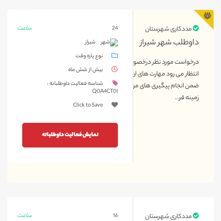
ساعت
مددکاری شهرستان
24
داوطلب شهر شیراز
شیراز
نوع پاره وقت
درخواست مورد نظر درخصوص داوطلب شهر شیراز ثبت شده است که
بیش از شش ماه
انتظار می رود مهارت های ارتباطی و فنون مذاکره را دارا باشد تا بتواند
شناسه فعالیت داوطلبانه :
ضمن انجام پیگیری های مرتبط با مددکاری به عنوان تیم مذاکره کننده در
Q0A4CT0I
زمینه قر...
Click to Save
نمایش فعالیت داوطلبانه
ساعت
مددکاری شهرستان
16