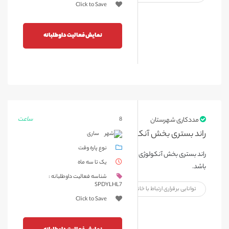
Click to Save
نمایش فعالیت داوطلبانه
ساعت
مددکاری شهرستان
8
راند بستری بخش آنکولوژی بیمارستان بوعلی ساری
ساری
نوع پاره وقت
راند بستری بخش آنکولوژی یک روز در هفته مدت زمان حضور 2 ساعت می
یک تا سه ماه
باشد.
شناسه فعالیت داوطلبانه :
SPDYLHL7
توانایی برقراری ارتباط با خانواده بیمار
Click to Save