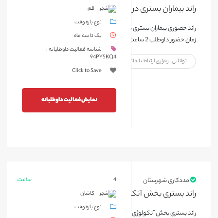
قم
نوع پاره وقت
راند حضوری بیماران بستری در بخش آنکولوژی بیمارستان حضرت معصومه قم، مدت
یک تا سه ماه
زمان حضور داوطلب 2 ساعت
شناسه فعالیت داوطلبانه :
94PY5KQ4
توانایی برقراری ارتباط با خانواده بیمار
Click to Save
نمایش فعالیت داوطلبانه
ساعت
مددکاری شهرستان
4
راند بستری بخش آنکولوژی شهید بهشتی کاشان
کاشان
نوع پاره وقت
راند بستری بخش آنکولوژی یک روز در هفته مدت زمان حضور1 ساعت می