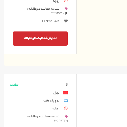
روزانه
شناسه فعالیت داوطلبانه :
9CGW2SQL
Click to Save
نمایش فعالیت داوطلبانه
ساعت
5
تهران
نوع پاره وقت
روزانه
شناسه فعالیت داوطلبانه :
710P2TTH