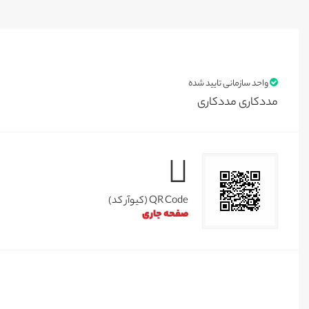
واحد سازمانی تایید شده
مددکاری مددکاری
QR Code (کیوآر کد)
صفحه جاری