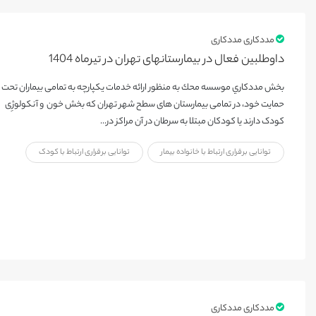
مددکاری مددکاری
داوطلبین فعال در بیمارستانهای تهران در تیرماه 1404
بخش مددكاري موسسه محك به منظور ارائه خدمات يكپارچه به تمامی بیماران تحت
حمایت خود، در تمامی بیمارستان های سطح شهر تهران که بخش خون و آنکولوژِی
کودک دارند یا کودکان مبتلا به سرطان در آن مراکز در...
توانایی برقراری ارتباط با خانواده بیمار
توانایی برقراری ارتباط با کودک
مددکاری مددکاری