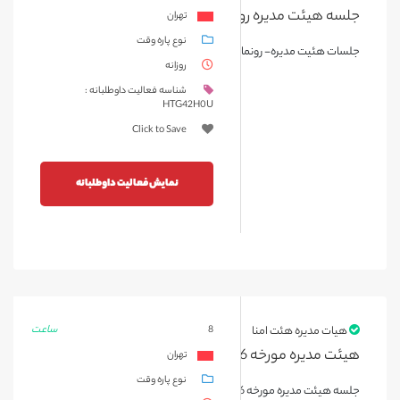
جلسه هیئت مدیره روز دوشنبه مورخه 1404/05/20
تهران
نوع پاره وقت
جلسات هئیت مدیره- رونمایی از دستگاه رادیوتراپی و شورای داوطلبان
روزانه
شناسه فعالیت داوطلبانه :
HTG42H0U
Click to Save
نمایش فعالیت داوطلبانه
ساعت
هیات مدیره هئت امنا
8
هیئت مدیره مورخه 1404/05/06
تهران
نوع پاره وقت
جلسه هیئت مدیره مورخه 1404/05/06