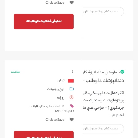
Click to Save
عصب کشی و ترمیم دندان
پزشک عمومی
نمایش فعالیت داوطلبانه
ساعت
5
بیمارستان - دندانپزشکان و دستیاران
دندانپزشك داوطلب -مهر 1403
تهران
نوع پاره وقت
اكثراعمال دندانپزشكي نظيرترميم - بيرون آوردن دندان - درمان ريشه -
روزانه
پروتزهاي ثابت و متحرك - دندانپزشكي اطفال و درمان هاي مربوط به لثه (
شناسه فعالیت داوطلبانه :
جرمگيري ) - جراحي هاي متداول - اعمال دندانپزشكي تحت بيهوشي
MBPPTQSD
انجام م...
Click to Save
عصب کشی و ترمیم دندان
پزشک عمومی