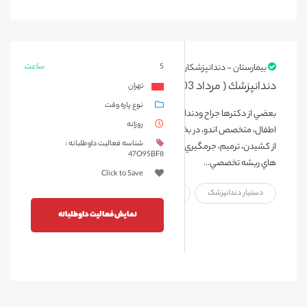
ساعت
5
بیمارستان - دندانپزشکان و دستیاران
دندانپزشك ( مرداد 1403 )
تهران
نوع پاره وقت
بعضي از دكترها جراح ودندانپزشك عمومي هستند، بعضي متخصص
روزانه
اطفال، متخصص اندو، در بخش مي باشند. دندانپزشكان انواع خدمات اعم
شناسه فعالیت داوطلبانه :
از كشيدن، ترميم، جرمگيري، قالبگيري فضانگهدارنده، درمان ريشه، درمان
47O95BF8
هاي ريشه تخصصي...
Click to Save
دستیار دندانپزشک
پزشک عمومی
نمایش فعالیت داوطلبانه