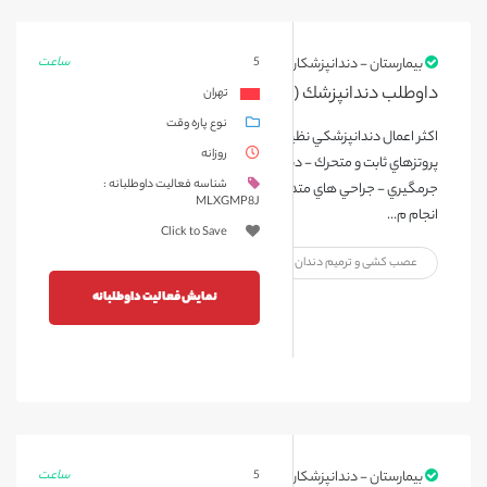
ساعت
5
بیمارستان - دندانپزشکان و دستیاران
داوطلب دندانپزشك ( اسفند 1403)
تهران
نوع پاره وقت
اكثر اعمال دندانپزشكي نظيرترميم - بيرون آوردن دندان - درمان ريشه -
روزانه
پروتزهاي ثابت و متحرك - دندانپزشكي اطفال و درمان هاي مربوط به لثه (
شناسه فعالیت داوطلبانه :
جرمگيري - جراحي هاي متداول )- اعمال دندانپزشكي تحت بيهوشي
MLXGMP8J
انجام م...
Click to Save
عصب کشی و ترمیم دندان
پزشک عمومی
نمایش فعالیت داوطلبانه
ساعت
5
بیمارستان - دندانپزشکان و دستیاران