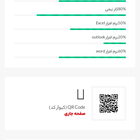
80%
کار تیمی
50%
نرم افزار Excel
20%
نرم افزار outlook
60%
نرم افزار word
QR Code (کیوآر کد)
صفحه جاری