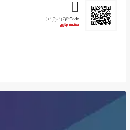
QR Code (کیوآر کد)
صفحه جاری