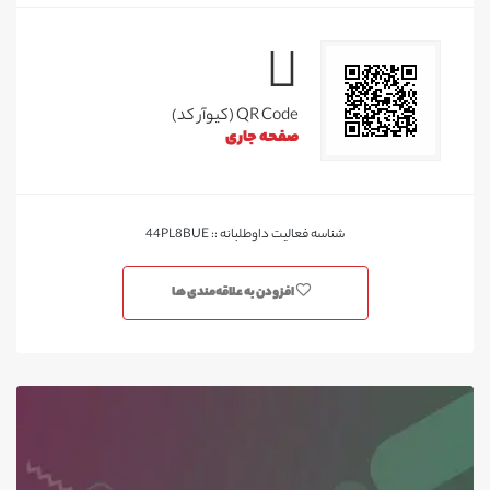
QR Code (کیوآر کد)
صفحه جاری
شناسه فعالیت داوطلبانه :: 44PL8BUE
افزودن به علاقه‌مندی ها