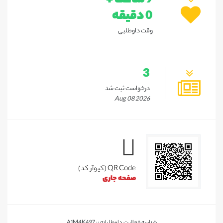
9 ساعت +
0 دقیقه
وقت داوطلبی
3
درخواست ثبت شد
Aug 08 2026
QR Code (کیوآر کد)
صفحه جاری