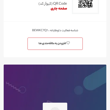
QR Code (کیوآر کد)
صفحه جاری
شناسه فعالیت داوطلبانه :: BEWKC7Q1
افزودن به علاقه‌مندی ها