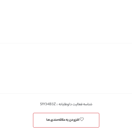
شناسه فعالیت داوطلبانه :: S1Y34B3Z
افزودن به علاقه‌مندی ها