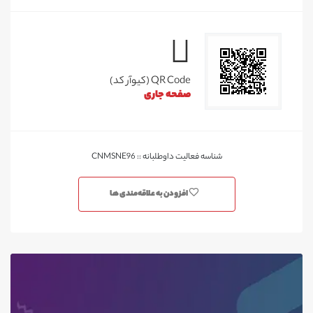
QR Code (کیوآر کد)
صفحه جاری
شناسه فعالیت داوطلبانه :: CNMSNE96
افزودن به علاقه‌مندی ها