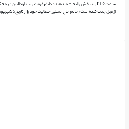
ساعت 9تا 11راندبخش را انجام میدهند و طبق فرمت راند داوطلبین
از قبل جذب شده است (خانم حاج حسنی) فعالیت خود را از تاریخ5 شهریور ماه آغاز کرده است. لذا جمع ساعات فعالیت ایشان از آن تاریخ محاسبه شد.