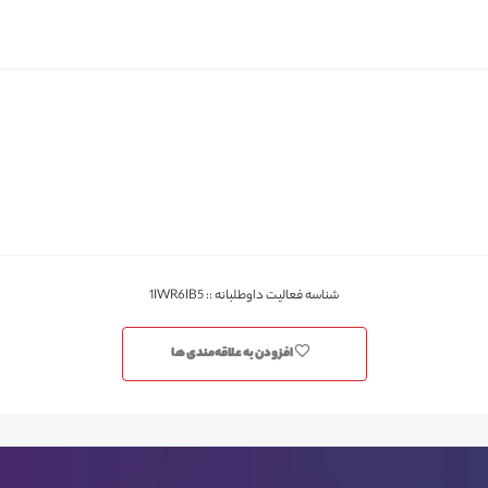
شناسه فعالیت داوطلبانه :: 1IWR6IB5
افزودن به علاقه‌مندی ها