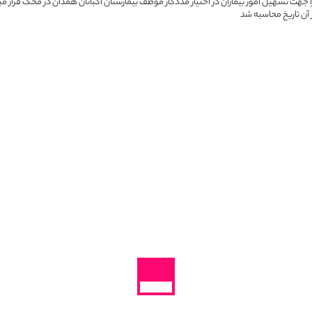
ا جهت تسهیل امور بیماران در اختیار مددکار موظف بیمارستان اکباتان همدان در محک قرار