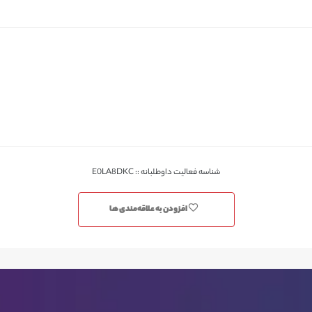
شناسه فعالیت داوطلبانه :: E0LA8DKC
افزودن به علاقه‌مندی ها