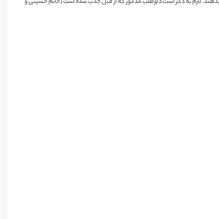
 میدهند. لازم به ذکر است داوطلب مذکور که از قبل جذب شده است (خانم حسینی و