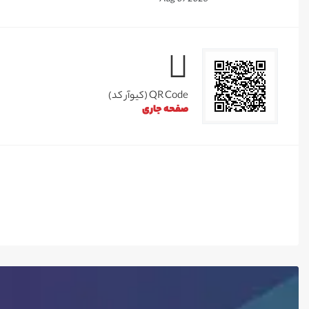
QR Code (کیوآر کد)
صفحه جاری