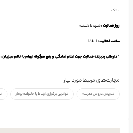
محک
روز فعالیت
:
شنبه تا 5شنبه
ساعت فعالیت
:
11تا 16
*
داوطلب پذیرنده فعالیت جهت اعلام آمادگی
و رفع هرگونه ابهام با خانم سبزیان ، بخش مددکاری ، ب
مهارت‌های مرتبط مورد نیاز
تدریس دروس مدرسه
توانایی برقراری ارتباط با خانواده بیمار
تو