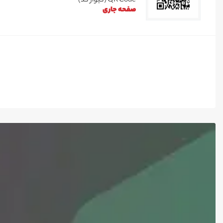
QR Code (کیوآر کد)
صفحه جاری