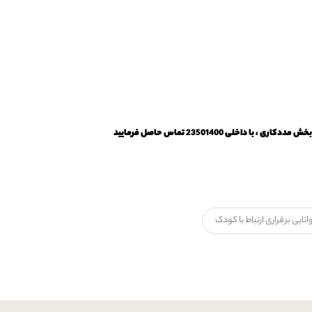
ا داخلی 23501400 تماس حاصل فرمایید
انایی برقراری ارتباط با کودک