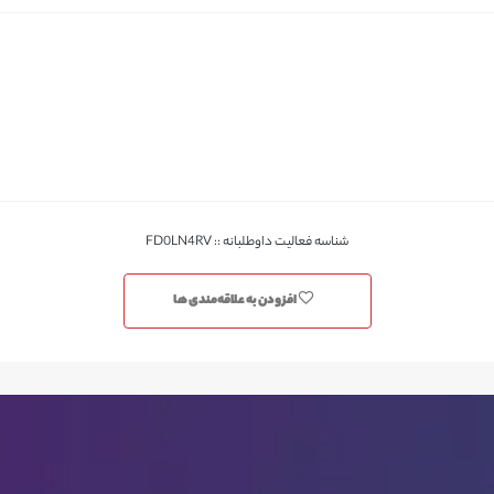
شناسه فعالیت داوطلبانه :: FD0LN4RV
افزودن به علاقه‌مندی ها