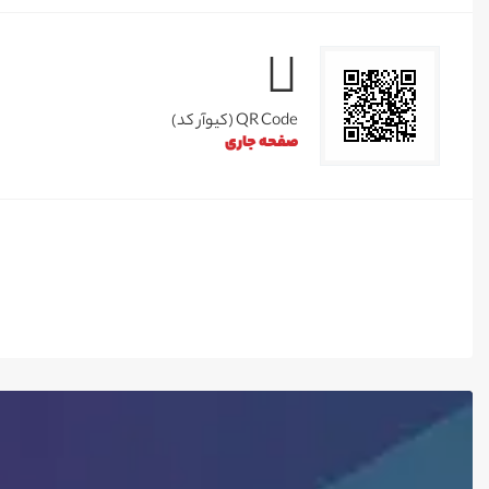
QR Code (کیوآر کد)
صفحه جاری