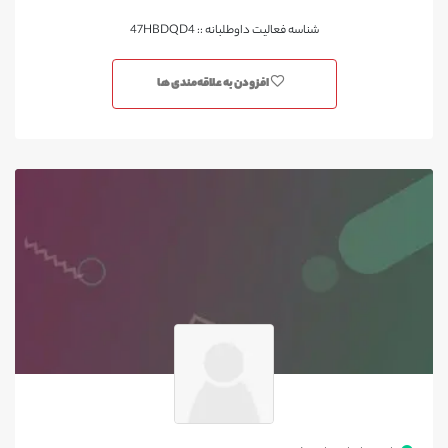
شناسه فعالیت داوطلبانه :: 47HBDQD4
افزودن به علاقه‌مندی ها