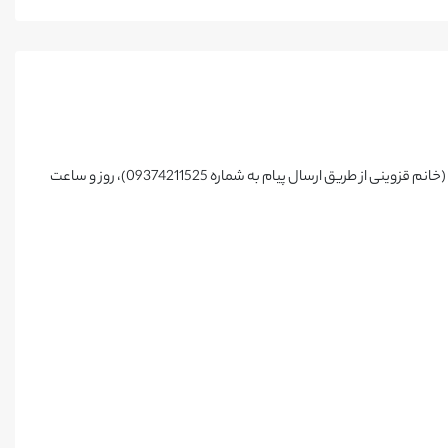
این فعالیت داوطلبانه به صورت یک روز در هفته و هر جلسه 2 ساعت ، تعریف شده است. بنابراین داوطلبین می بایست پس از هماهنگی با سرگروه این حوزه (خانم قزوینی از طریق ارسال پیام به شماره 09374211525)، روز و ساعت