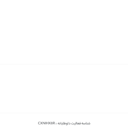
شناسه فعالیت داوطلبانه :: CXNIHX8R