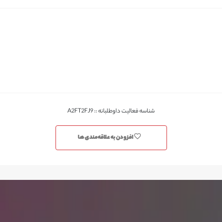
شناسه فعالیت داوطلبانه :: A2FT2FJ9
افزودن به علاقه‌مندی ها