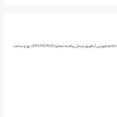
این فعالیت داوطلبانه به صورت یک روز در هفته و هر جلسه 2 ساعت ، تعریف شده است. بنابراین داوطلبین می بایست پس از هماهنگی با سرگروه این حوزه (خانم قزوینی از طریق ارسال پیام به شماره 09374211525)، روز و ساعت