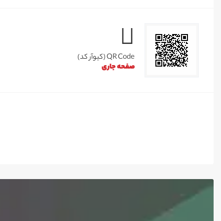
QR Code (کیوآر کد)
صفحه جاری