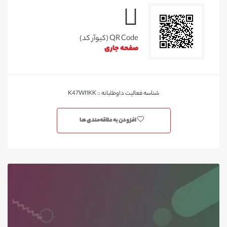
QR Code (کیوآر کد)
صفحه جاری
شناسه فعالیت داوطلبانه :: K47WI1KK
افزودن به علاقه‌مندی ها