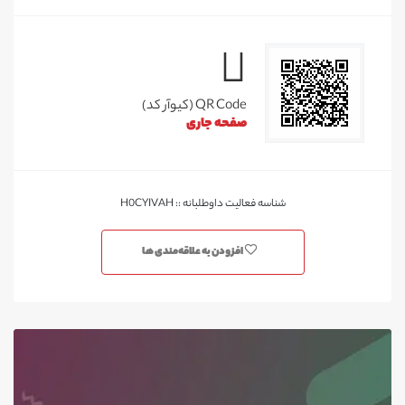
QR Code (کیوآر کد)
صفحه جاری
شناسه فعالیت داوطلبانه :: H0CYIVAH
افزودن به علاقه‌مندی ها