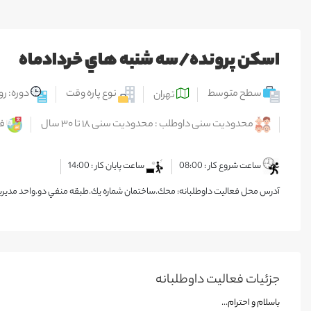
اسكن پرونده/سه شنبه هاي خردادماه
سطح متوسط
نوع پاره وقت
دوره: رو
تهران
محدودیت سنی داوطلب : محدودیت سنی ۱۸ تا ۳۰ سال
فا
ساعت شروع کار : 08:00
ساعت پایان کار : 14:00
آدرس محل فعالیت داوطلبانه: محك.ساختمان شماره يك.طبقه منفي دو.واحد مديريت
جزئیات فعالیت‌ داوطلبانه
باسلام و احترام...