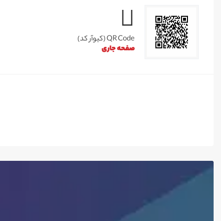
QR Code (کیوآر کد)
صفحه جاری