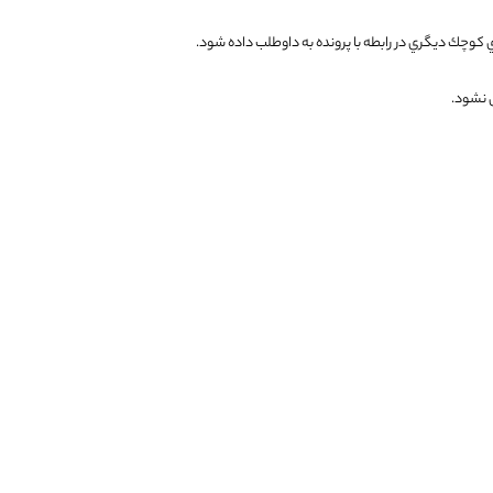
 كوچك ديگري در رابطه با پرونده به داوطلب داده شود
.
ل نشود
.