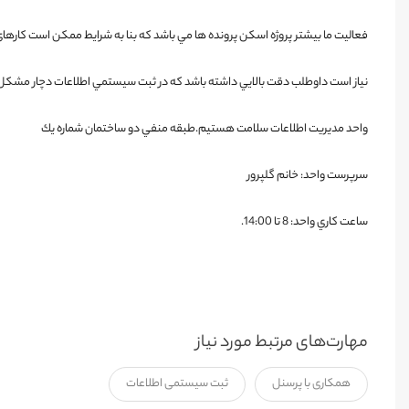
فعاليت ما بيشتر پروژه اسكن پرونده ها مي باشد كه بنا به شرايط ممكن است كارهاي
نياز است داوطلب دقت بالايي داشته باشد كه در ثبت سيستمي اطلاعات دچار مشك
واحد مديريت اطلاعات سلامت هستيم.طبقه منفي دو ساختمان شماره يك
سرپرست واحد: خانم گلپرور
ساعت كاري واحد: 8 تا 14:00
.
مهارت‌های مرتبط مورد نیاز
همکاری با پرسنل
ثبت سیستمی اطلاعات