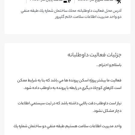
آدرس محل فعالیت داوطلبانه: محك.ساختمان شماره يك.طبقه منفي
دو.واحد مديريت اطلاعات سلامت.خانم گلپرور
جزئیات فعالیت‌ داوطلبانه
باسلام و احترام...
فعاليت ما بيشتر پروژه اسكن پرونده ها مي باشد كه بنا به شرايط ممكن
است كارهاي كوچك ديگري در رابطه با پرونده به داوطلب داده شود
.
نياز است داوطلب دقت بالايي داشته باشد كه در ثبت سيستمي اطلاعات
دچار مشكل نشود
.
واحد مديريت اطلاعات سلامت هستيم.طبقه منفي دو ساختمان شماره يك