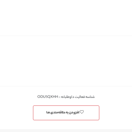
شناسه فعالیت داوطلبانه :: ODU5QXHH
افزودن به علاقه‌مندی ها