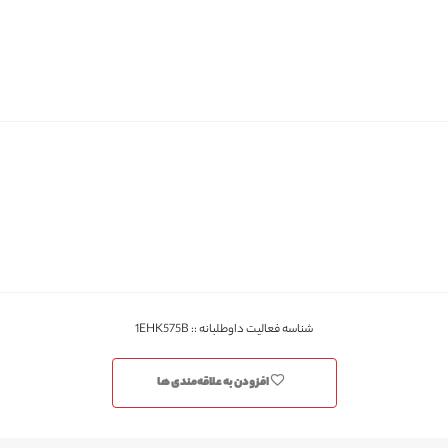
شناسه فعالیت داوطلبانه :: 1EHK575B
افزودن به علاقه‌مندی ها